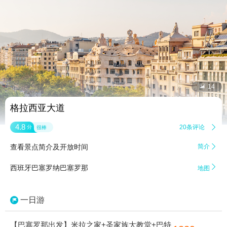


14
格拉西亚大道
4.8
20条评论

分
很棒
查看景点简介及开放时间
简介


西班牙巴塞罗纳巴塞罗那
地图
一日游
【巴塞罗那出发】米拉之家+圣家族大教堂+巴特