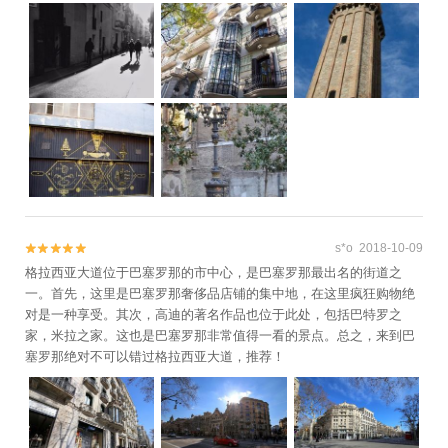
s*o 2018-10-09


格拉西亚大道位于巴塞罗那的市中心，是巴塞罗那最出名的街道之
一。首先，这里是巴塞罗那奢侈品店铺的集中地，在这里疯狂购物绝
对是一种享受。其次，高迪的著名作品也位于此处，包括巴特罗之
家，米拉之家。这也是巴塞罗那非常值得一看的景点。总之，来到巴
塞罗那绝对不可以错过格拉西亚大道，推荐！