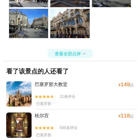
查看全部点评

看了该景点的人还看了
149
巴塞罗那大教堂
¥
起
21条评论


巴塞罗那
118
桂尔宫
¥
起
695条评论


巴塞罗那