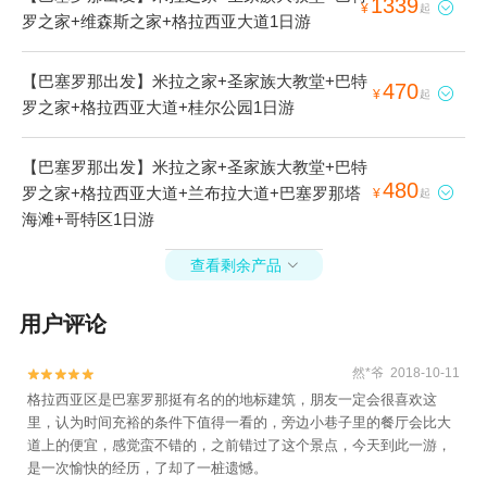
1339

¥
起
罗之家+维森斯之家+格拉西亚大道1日游
【巴塞罗那出发】米拉之家+圣家族大教堂+巴特
470

¥
起
罗之家+格拉西亚大道+桂尔公园1日游
【巴塞罗那出发】米拉之家+圣家族大教堂+巴特
480
罗之家+格拉西亚大道+兰布拉大道+巴塞罗那塔

¥
起
海滩+哥特区1日游
查看剩余产品

用户评论
然*爷 2018-10-11


格拉西亚区是巴塞罗那挺有名的的地标建筑，朋友一定会很喜欢这
里，认为时间充裕的条件下值得一看的，旁边小巷子里的餐厅会比大
道上的便宜，感觉蛮不错的，之前错过了这个景点，今天到此一游，
是一次愉快的经历，了却了一桩遗憾。