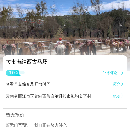


16
拉市海纳西古马场
3.0
14条评论

分
查看景点简介及开放时间
简介


云南省丽江市玉龙纳西族自治县拉市海均良下村
地图
暂无报价
暂无门票预订，我们正在努力补充