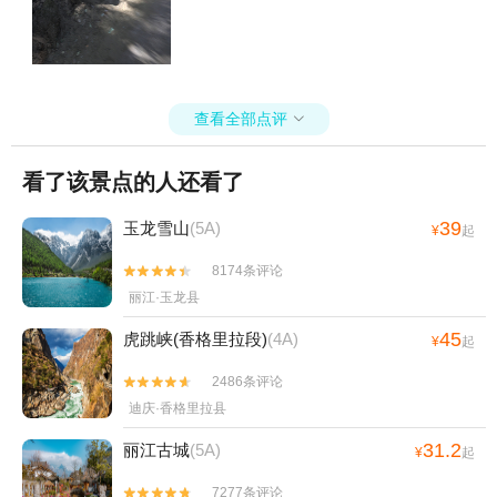
查看全部点评

看了该景点的人还看了
39
玉龙雪山
(5A)
¥
起
8174条评论


丽江·玉龙县
45
虎跳峡(香格里拉段)
(4A)
¥
起
2486条评论


迪庆·香格里拉县
31.2
丽江古城
(5A)
¥
起
7277条评论

