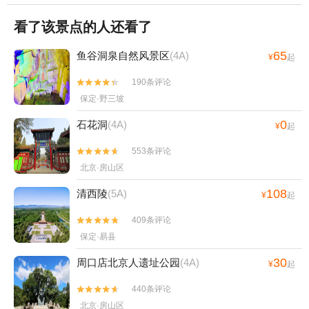
看了该景点的人还看了
65
鱼谷洞泉自然风景区
(4A)
¥
起
190条评论


保定·野三坡
0
石花洞
(4A)
¥
起
553条评论


北京·房山区
108
清西陵
(5A)
¥
起
409条评论


保定·易县
30
周口店北京人遗址公园
(4A)
¥
起
440条评论


北京·房山区