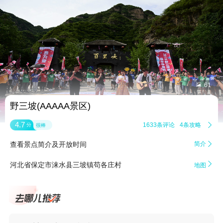


61
野三坡(AAAAA景区)
4.7
1633条评论
4条攻略

分
很棒
查看景点简介及开放时间
简介


河北省保定市涞水县三坡镇苟各庄村
地图