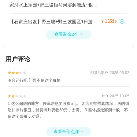
家河水上乐园+野三坡拒马河溶洞漂流+银湖
水上乐园+野三坡云溪谷+野三坡清泉山森林
峡谷溶洞漂流+野三坡百里峡蹦极1日游
128
【石家庄出发】野三坡+野三坡园区1日游

¥
起
查看剩余2个

用户评论
去哪儿用户 2026-05-02


凑合还行吧 门票不值这个价格
h*9 2025-10-05


1.这么偏僻的地方，停车居然要收费5元。 2.溶洞拍照套路深，送的钥
匙扣照片很丑，付费照片要收30元，太贵。 3.整体感觉溶洞一般，不
值这个票价，劝退。
查看全部点评
