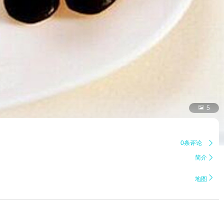

5
0条评论

简介


地图