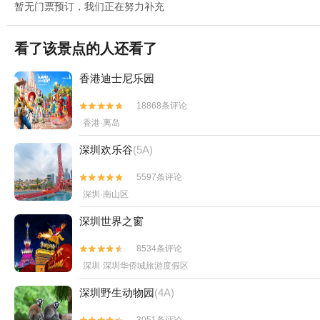
暂无门票预订，我们正在努力补充
看了该景点的人还看了
香港迪士尼乐园
18868条评论


香港·离岛
深圳欢乐谷
(5A)
5597条评论


深圳·南山区
深圳世界之窗
8534条评论


深圳·深圳华侨城旅游度假区
深圳野生动物园
(4A)