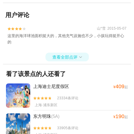
用户评论
山*雪 2015-05-07


这里的海洋球池面积挺大的，其他充气设施也不少，小孩玩得挺开心
的
查看全部点评

看了该景点的人还看了
409
上海迪士尼度假区
¥
起
23334条评论


上海·浦东新区
190
东方明珠
(5A)
¥
起
33905条评论

