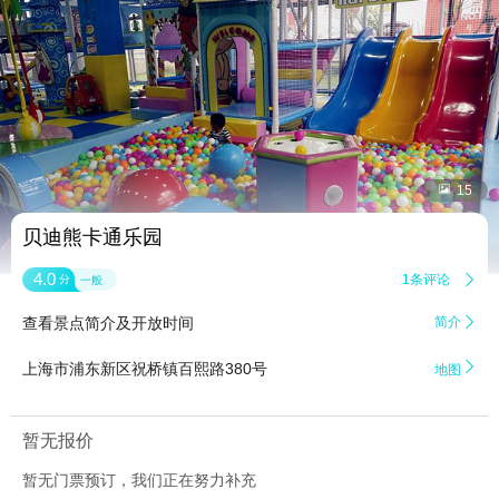


15
贝迪熊卡通乐园
4.0
1条评论

分
一般
查看景点简介及开放时间
简介


上海市浦东新区祝桥镇百熙路380号
地图
暂无报价
暂无门票预订，我们正在努力补充