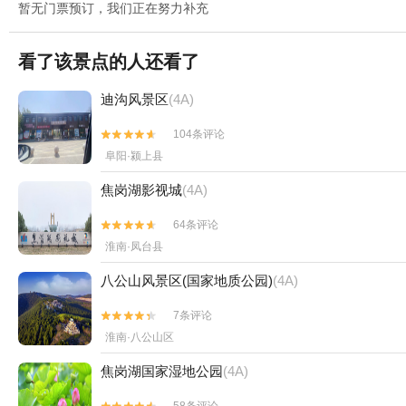
暂无门票预订，我们正在努力补充
看了该景点的人还看了
迪沟风景区
(4A)
104条评论


阜阳·颍上县
焦岗湖影视城
(4A)
64条评论


淮南·凤台县
八公山风景区(国家地质公园)
(4A)
7条评论


淮南·八公山区
焦岗湖国家湿地公园
(4A)