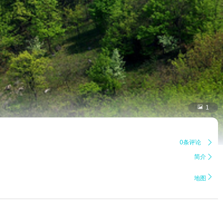

1
0条评论

简介


地图