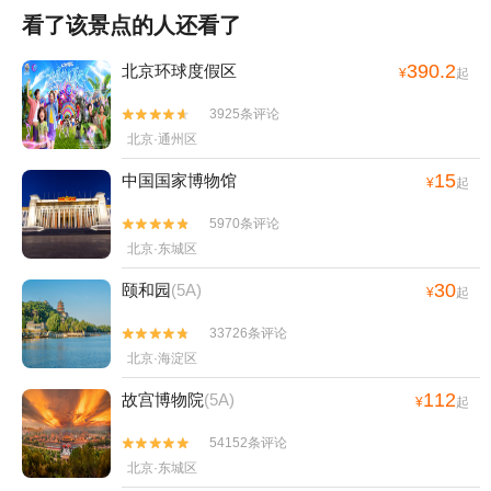
看了该景点的人还看了
390.2
北京环球度假区
¥
起
3925条评论


北京·通州区
15
中国国家博物馆
¥
起
5970条评论


北京·东城区
30
颐和园
(5A)
¥
起
33726条评论


北京·海淀区
112
故宫博物院
(5A)
¥
起
54152条评论


北京·东城区