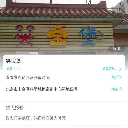


5
笑宝堡
0条评论

暂无点评
查看景点简介及开放时间
简介


北京市丰台区科学城恒富街中心绿地四号
地图
暂无报价
暂无门票预订，我们正在努力补充