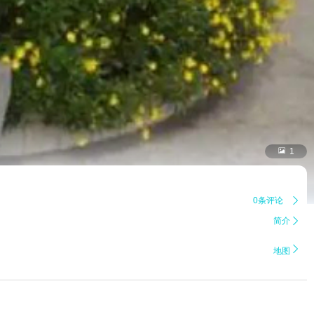

1
0条评论

简介


地图