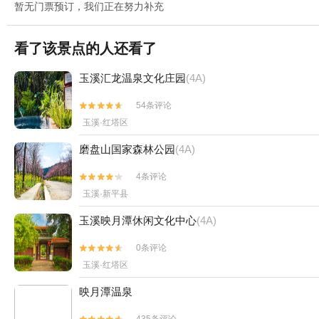
暂无门票预订，我们正在努力补充
看了该景点的人还看了
玉溪汇龙温泉文化庄园
(4A)
54条评论


玉溪·红塔区
磨盘山国家森林公园
(4A)
4条评论


玉溪·新平县
玉溪映月潭休闲文化中心
(4A)
0条评论


玉溪·红塔区
映月潭温泉