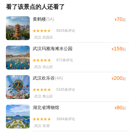
看了该景点的人还看了
70
黄鹤楼
(5A)
¥
起
9929条评论


武汉·武昌区
159
武汉玛雅海滩水公园
¥
起
972条评论


武汉·洪山区
200
武汉欢乐谷
(4A)
¥
起
5345条评论


武汉·青山区
80
湖北省博物馆
¥
起
3684条评论


武汉·东湖