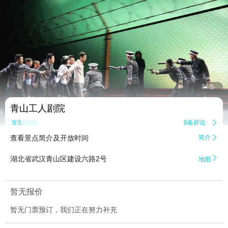


5
青山工人剧院
0条评论

暂无点评
查看景点简介及开放时间
简介


湖北省武汉青山区建设六路2号
地图
暂无报价
暂无门票预订，我们正在努力补充