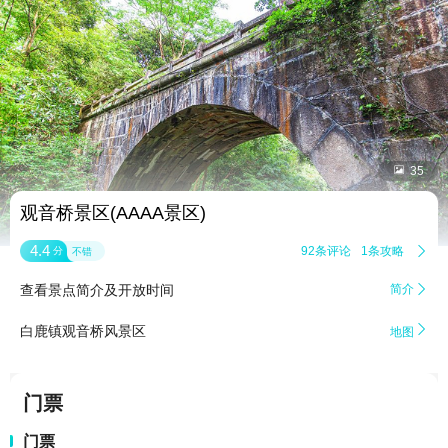


35
观音桥景区(AAAA景区)
4.4
92条评论
1条攻略

分
不错
查看景点简介及开放时间
简介


白鹿镇观音桥风景区
地图
门票
门票