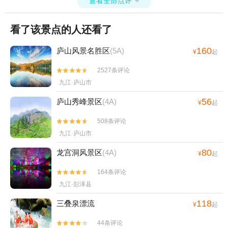
查看全部点评

看了该景点的人还看了
160
庐山风景名胜区
(5A)
¥
起
2527条评论


九江·庐山市
56
庐山秀峰景区
(4A)
¥
起
508条评论


九江·庐山市
80
龙宫洞风景区
(4A)
¥
起
164条评论


九江·彭泽县
118
三叠泉漂流
¥
起
44条评论

