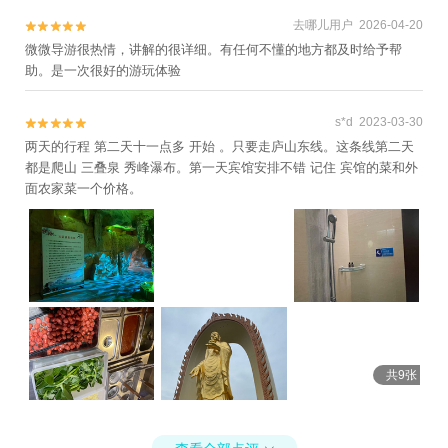
去哪儿用户 2026-04-20


微微导游很热情，讲解的很详细。有任何不懂的地方都及时给予帮
助。是一次很好的游玩体验
s*d 2023-03-30


两天的行程 第二天十一点多 开始 。只要走庐山东线。这条线第二天
都是爬山 三叠泉 秀峰瀑布。第一天宾馆安排不错 记住 宾馆的菜和外
面农家菜一个价格。
共9张