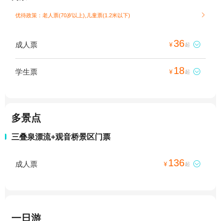
优待政策：老人票(70岁以上),儿童票(1.2米以下)

36
成人票

¥
起
18
学生票

¥
起
多景点
三叠泉漂流+观音桥景区门票
136
成人票

¥
起
一日游