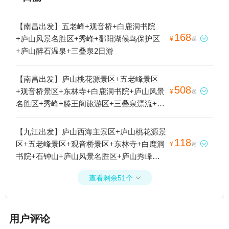
【南昌出发】五老峰+观音桥+白鹿洞书院
168
+庐山风景名胜区+秀峰+鄱阳湖候鸟保护区

¥
起
+庐山醉石温泉+三叠泉2日游
【南昌出发】庐山桃花源景区+五老峰景区
508
+观音桥景区+东林寺+白鹿洞书院+庐山风景

¥
起
名胜区+秀峰+滕王阁旅游区+三叠泉漂流+上
汤温泉+鄱阳湖候鸟保护区+醉石温泉+谷帘
泉+三叠泉+宋美龄别墅+九叠屏+香炉峰+东
【九江出发】庐山西海主景区+庐山桃花源景
林大佛2日游
118
区+五老峰景区+观音桥景区+东林寺+白鹿洞

¥
起
书院+石钟山+庐山风景名胜区+庐山秀峰景
区+鄱阳湖候鸟保护区+秀峰瀑布+谷帘泉+宋
查看剩余51个

美龄别墅+鄱阳湖吴城候鸟小镇+天下第六泉
+天下第一泉+香炉峰+东林大佛+秀峰索道1
日游
用户评论