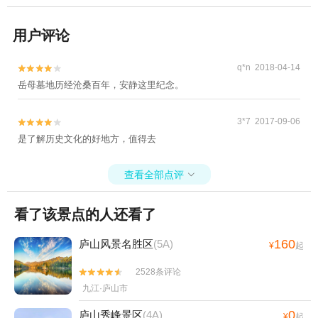
用户评论
q*n 2018-04-14


岳母墓地历经沧桑百年，安静这里纪念。
3*7 2017-09-06


是了解历史文化的好地方，值得去
查看全部点评

看了该景点的人还看了
160
庐山风景名胜区
(5A)
¥
起
2528条评论


九江·庐山市
0
庐山秀峰景区
(4A)
¥
起