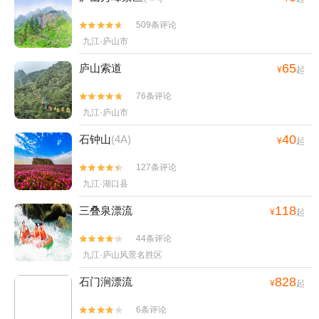
509条评论


九江·庐山市
65
庐山索道
¥
起
76条评论


九江·庐山市
40
石钟山
(4A)
¥
起
127条评论


九江·湖口县
118
三叠泉漂流
¥
起
44条评论


九江·庐山风景名胜区
828
石门涧漂流
¥
起
6条评论

