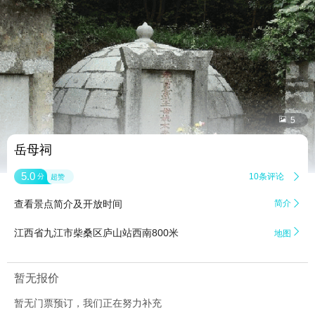


5
岳母祠
5.0
10条评论

分
超赞
查看景点简介及开放时间
简介


江西省九江市柴桑区庐山站西南800米
地图
暂无报价
暂无门票预订，我们正在努力补充