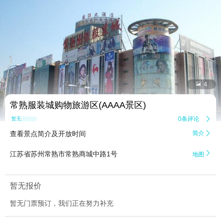


4
常熟服装城购物旅游区(AAAA景区)
0条评论

暂无点评
查看景点简介及开放时间
简介


江苏省苏州常熟市常熟商城中路1号
地图
暂无报价
暂无门票预订，我们正在努力补充