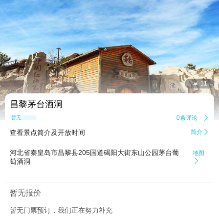


11
昌黎茅台酒洞
0条评论

暂无点评
查看景点简介及开放时间
简介

河北省秦皇岛市昌黎县205国道碣阳大街东山公园茅台葡
地图
萄酒洞

暂无报价
暂无门票预订，我们正在努力补充