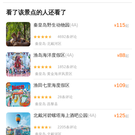
看了该景点的人还看了
115
秦皇岛野生动物园
(4A)
¥
起
4692条评论


秦皇岛·北戴河区
88
渔岛海洋度假区
(4A)
¥
起
1852条评论


秦皇岛·黄金海岸风景区
109
渔田七里海度假区
¥
起
28条评论


秦皇岛·昌黎县
125
北戴河碧螺塔海上酒吧公园
(4A)
¥
起
2205条评论


秦皇岛·北戴河区