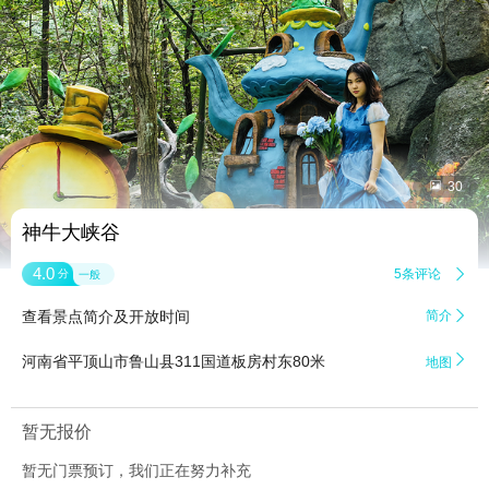


30
神牛大峡谷
4.0
5条评论

分
一般
查看景点简介及开放时间
简介


河南省平顶山市鲁山县311国道板房村东80米
地图
暂无报价
暂无门票预订，我们正在努力补充