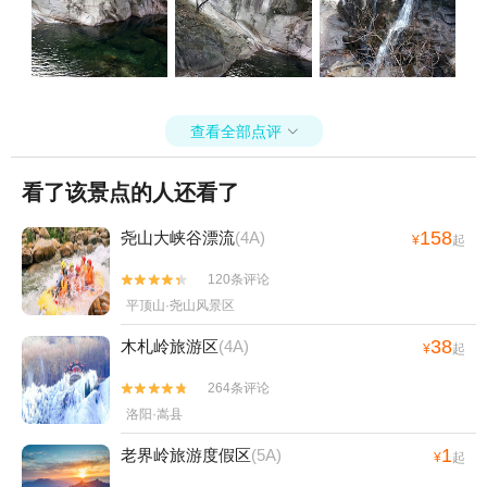
查看全部点评

看了该景点的人还看了
158
尧山大峡谷漂流
(4A)
¥
起
120条评论


平顶山·尧山风景区
38
木札岭旅游区
(4A)
¥
起
264条评论


洛阳·嵩县
1
老界岭旅游度假区
(5A)
¥
起