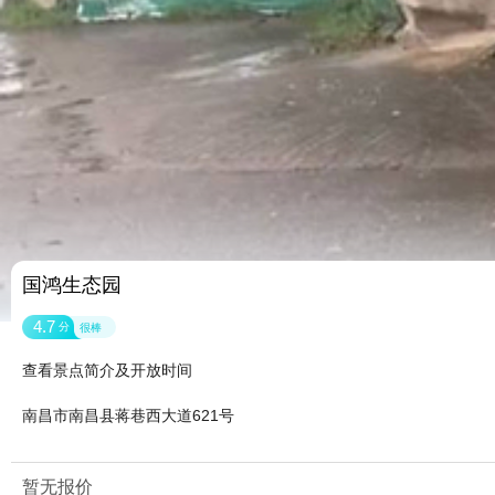
国鸿生态园
4.7
分
很棒
查看景点简介及开放时间
南昌市南昌县蒋巷西大道621号
暂无报价