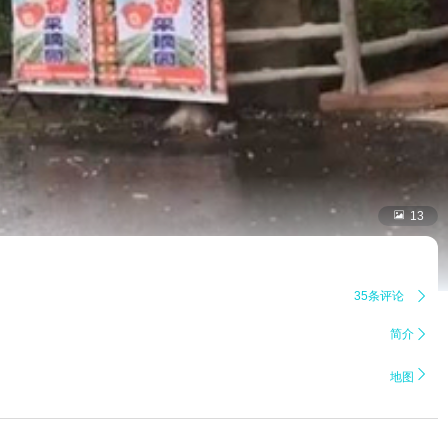

13
35条评论

简介


地图