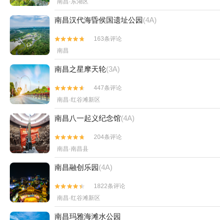
南昌·东湖区
南昌汉代海昏侯国遗址公园
(4A)
163条评论


南昌
南昌之星摩天轮
(3A)
447条评论


南昌·红谷滩新区
南昌八一起义纪念馆
(4A)
204条评论


南昌·南昌县
南昌融创乐园
(4A)
1822条评论


南昌·红谷滩新区
南昌玛雅海滩水公园