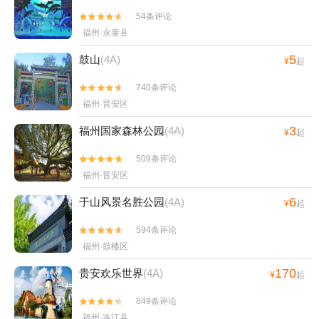
54条评论


福州·永泰县
5
鼓山
(4A)
¥
起
740条评论


福州·晋安区
3
福州国家森林公园
(4A)
¥
起
509条评论


福州·晋安区
6
于山风景名胜公园
(4A)
¥
起
594条评论


福州·鼓楼区
170
贵安欢乐世界
(4A)
¥
起
849条评论


福州·连江县