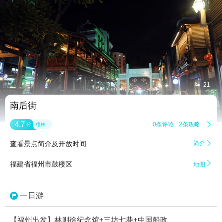


21
南后街
4.7
0条评论
2条攻略

分
很棒
查看景点简介及开放时间
简介


福建省福州市鼓楼区
地图
一日游
【福州出发】林则徐纪念馆+三坊七巷+中国船政