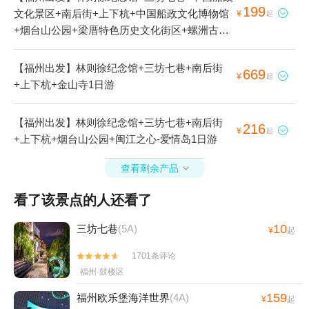
199
文化景区+南后街+上下杭+中国船政文化博物馆

¥
起
+烟台山公园+梁厝特色历史文化街区+螺洲古镇
1日游
【福州出发】林则徐纪念馆+三坊七巷+南后街
669

¥
起
+上下杭+金山寺1日游
【福州出发】林则徐纪念馆+三坊七巷+南后街
216

¥
起
+上下杭+烟台山公园+闽江之心-爱情岛1日游
查看剩余产品

看了该景点的人还看了
10
三坊七巷
(5A)
¥
起
1701条评论


福州·鼓楼区
159
福州欧乐堡海洋世界
(4A)
¥
起