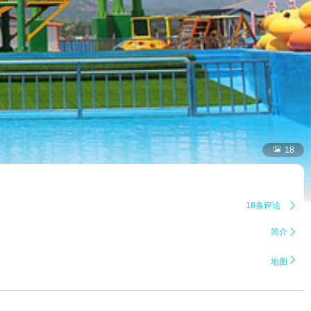

18
18条评论

简介


地图