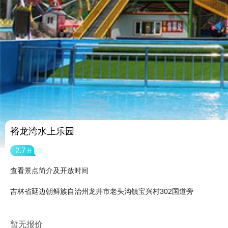
裕龙湾水上乐园
2.7
分
查看景点简介及开放时间
吉林省延边朝鲜族自治州龙井市老头沟镇宝兴村302国道旁
暂无报价