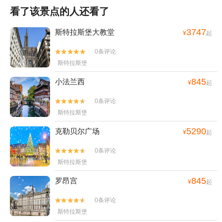
看了该景点的人还看了
3747
斯特拉斯堡大教堂
¥
起
0条评论


斯特拉斯堡
845
小法兰西
¥
起
0条评论


斯特拉斯堡
5290
克勒贝尔广场
¥
起
0条评论


斯特拉斯堡
845
罗昂宫
¥
起
0条评论


斯特拉斯堡