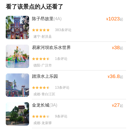
看了该景点的人还看了
1023
陈子昂故里
(4A)
¥
起
383条评论


遂宁·射洪县
38
易家河坝欢乐水世界
¥
起
1条评论


德阳·广汉市
36.8
踏浪水上乐园
¥
起
13条评论


成都·青白江区
27
金龙长城
(3A)
¥
起
9条评论


成都·龙泉驿