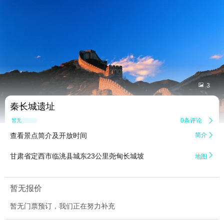


3
秦长城遗址
0条评论

暂无点评
查看景点简介及开放时间
简介


甘肃省定西市临洮县城东23公里尧甸长城坡
地图
暂无报价
暂无门票预订，我们正在努力补充