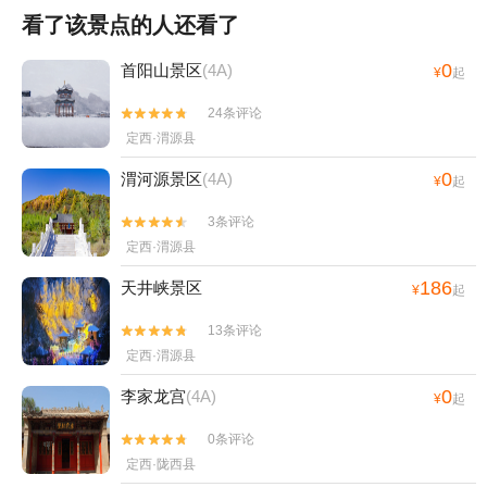
看了该景点的人还看了
0
首阳山景区
(4A)
¥
起
24条评论


定西·渭源县
0
渭河源景区
(4A)
¥
起
3条评论


定西·渭源县
186
天井峡景区
¥
起
13条评论


定西·渭源县
0
李家龙宫
(4A)
¥
起
0条评论


定西·陇西县