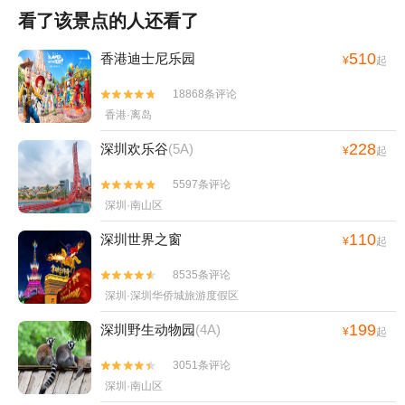
看了该景点的人还看了
510
香港迪士尼乐园
¥
起
18868条评论


香港·离岛
228
深圳欢乐谷
(5A)
¥
起
5597条评论


深圳·南山区
110
深圳世界之窗
¥
起
8535条评论


深圳·深圳华侨城旅游度假区
199
深圳野生动物园
(4A)
¥
起
3051条评论


深圳·南山区