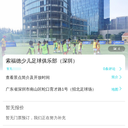


4
索福德少儿足球俱乐部（深圳）
0条评论

暂无点评
查看景点简介及开放时间
简介


广东省深圳市南山区蛇口育才路1号（招北足球场）
地图
暂无报价
暂无门票预订，我们正在努力补充