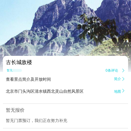


1
古长城敌楼
0条评论

暂无点评
查看景点简介及开放时间
简介


北京市门头沟区清水镇西北灵山自然风景区
地图
暂无报价
暂无门票预订，我们正在努力补充