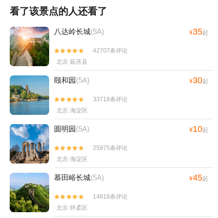
看了该景点的人还看了
35
八达岭长城
(5A)
¥
起
42707条评论


北京·延庆县
30
颐和园
(5A)
¥
起
33718条评论


北京·海淀区
10
圆明园
(5A)
¥
起
25875条评论


北京·海淀区
45
慕田峪长城
(5A)
¥
起
14818条评论


北京·怀柔区