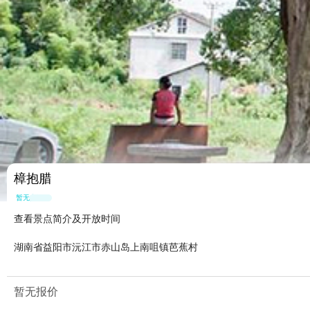
樟抱腊
暂无点评
查看景点简介及开放时间
湖南省益阳市沅江市赤山岛上南咀镇芭蕉村
暂无报价