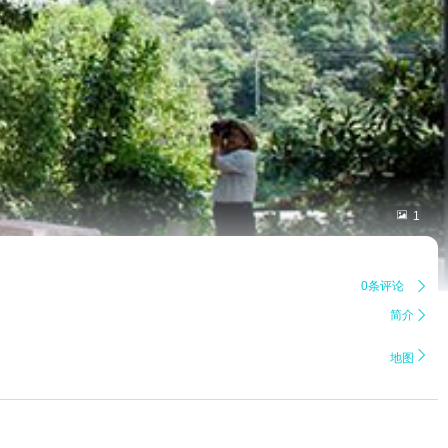

1
0条评论

简介


地图