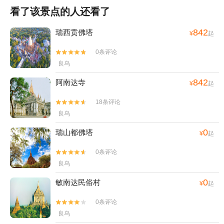
看了该景点的人还看了
842
瑞西贡佛塔
¥
起
0条评论


良乌
842
阿南达寺
¥
起
18条评论


良乌
0
瑞山都佛塔
¥
起
0条评论


良乌
0
敏南达民俗村
¥
起
0条评论


良乌