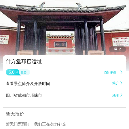


2
什方堂邛窑遗址
5.0
2条评论

分
超赞
查看景点简介及开放时间
简介


四川省成都市邛崃市
地图
暂无报价
暂无门票预订，我们正在努力补充