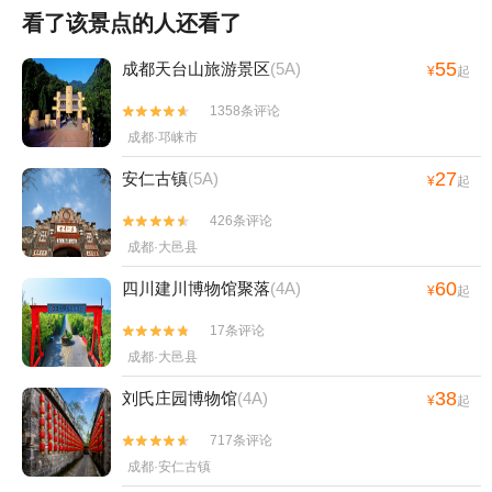
看了该景点的人还看了
55
成都天台山旅游景区
(5A)
¥
起
1358条评论


成都·邛崃市
27
安仁古镇
(5A)
¥
起
426条评论


成都·大邑县
60
四川建川博物馆聚落
(4A)
¥
起
17条评论


成都·大邑县
38
刘氏庄园博物馆
(4A)
¥
起
717条评论


成都·安仁古镇