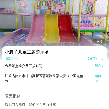


6
小脚丫儿童主题游乐场
0条评论

暂无点评
查看景点简介及开放时间
简介

江苏省南京市浦口高新区丽景路莱福城旁（中国电信
地图
旁）

暂无报价
暂无门票预订，我们正在努力补充