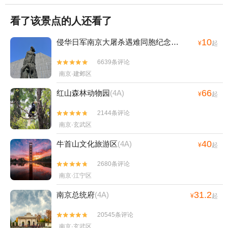
看了该景点的人还看了
10
侵华日军南京大屠杀遇难同胞纪念馆
(4A)
¥
起
6639条评论


南京·建邺区
66
红山森林动物园
(4A)
¥
起
2144条评论


南京·玄武区
40
牛首山文化旅游区
(4A)
¥
起
2680条评论


南京·江宁区
31.2
南京总统府
(4A)
¥
起
20545条评论


南京·玄武区