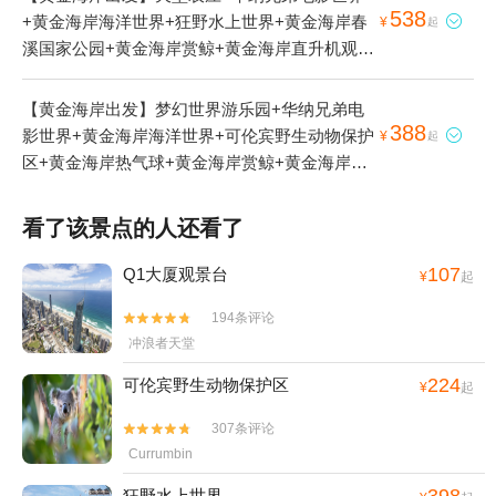
538
+黄金海岸海洋世界+狂野水上世界+黄金海岸春

¥
起
溪国家公园+黄金海岸赏鲸+黄金海岸直升机观光
1日游
【黄金海岸出发】梦幻世界游乐园+华纳兄弟电
388
影世界+黄金海岸海洋世界+可伦宾野生动物保护

¥
起
区+黄金海岸热气球+黄金海岸赏鲸+黄金海岸本
地玩乐+冲浪者天堂1日游
看了该景点的人还看了
107
Q1大厦观景台
¥
起
194条评论


冲浪者天堂
224
可伦宾野生动物保护区
¥
起
307条评论


Currumbin
狂野水上世界