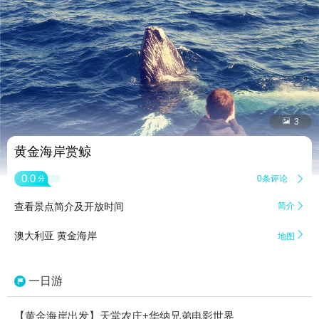


3
黄金海岸赏鲸
0.0
0条评论

分
查看景点简介及开放时间
简介


澳大利亚 黄金海岸
地图
一日游
【黄金海岸出发】天堂农庄+华纳兄弟电影世界