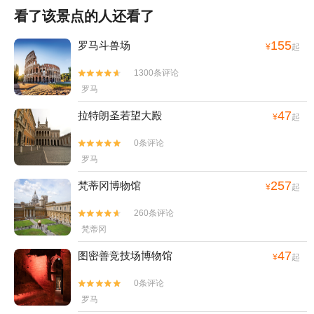
看了该景点的人还看了
155
罗马斗兽场
¥
起
1300条评论


罗马
47
拉特朗圣若望大殿
¥
起
0条评论


罗马
257
梵蒂冈博物馆
¥
起
260条评论


梵蒂冈
47
图密善竞技场博物馆
¥
起
0条评论


罗马