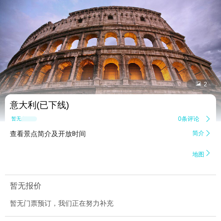


2
意大利(已下线)
0条评论

暂无点评
查看景点简介及开放时间
简介


地图
暂无报价
暂无门票预订，我们正在努力补充