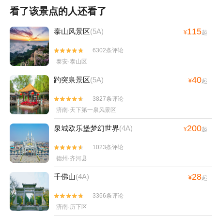
看了该景点的人还看了
115
泰山风景区
(5A)
¥
起
6302条评论


泰安·泰山区
40
趵突泉景区
(5A)
¥
起
3827条评论


济南·天下第一泉风景区
200
泉城欧乐堡梦幻世界
(4A)
¥
起
1023条评论


德州·齐河县
28
千佛山
(4A)
¥
起
3366条评论


济南·历下区