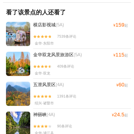
看了该景点的人还看了
159
横店影视城
(5A)
¥
起
7539条评论


金华·东阳市
115
金华双龙风景旅游区
(5A)
¥
起
409条评论


金华·双龙
60
五泄风景区
(4A)
¥
起
1391条评论


绍兴·诸暨市
24.5
神丽峡
(4A)
¥
起
90条评论


金华·浦江县