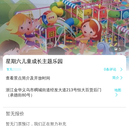


5
星期六儿童成长主题乐园
0条评论

暂无点评
查看景点简介及开放时间
简介

浙江金华义乌市稠城街道经发大道213号恒大百货后门
地图
（承德街80号）

暂无报价
暂无门票预订，我们正在努力补充