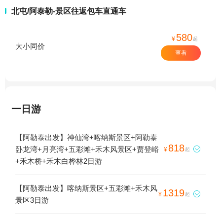
北屯/阿泰勒-景区往返包车直通车
580
¥
起
大小同价
查看
一日游
【阿勒泰出发】神仙湾+喀纳斯景区+阿勒泰
818
卧龙湾+月亮湾+五彩滩+禾木风景区+贾登峪

¥
起
+禾木桥+禾木白桦林2日游
【阿勒泰出发】喀纳斯景区+五彩滩+禾木风
1319

¥
起
景区3日游