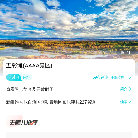


41
五彩滩(AAAA景区)
4.4
59条评论
4条攻略

分
不错
查看景点简介及开放时间
简介


新疆维吾尔自治区阿勒泰地区布尔津县227省道
地图