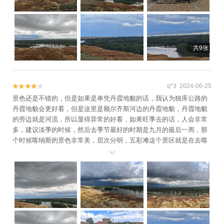
共9张
q*3 2024-06-25


景色还是不错的，但是如果是单凭丹霞地貌的话，我认为独库公路的
丹霞地貌会更好看，但是这里是额尔齐斯河边的丹霞地貌，丹霞地貌
的旁边就是河流，所以显得异常的好看，如果旺季去的话，人会非常
多，建议淡季的时候，然后去季节最好的时期是九月的最后一周，那
个时候喀纳斯的景色非常美，层次分明，五彩滩这个景区就是在去喀
纳斯的路上。
