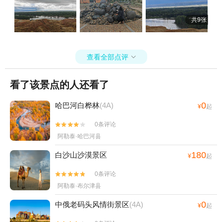
共9张
查看全部点评

看了该景点的人还看了
0
哈巴河白桦林
(4A)
¥
起
0条评论


阿勒泰·哈巴河县
180
白沙山沙漠景区
¥
起
0条评论


阿勒泰·布尔津县
0
中俄老码头风情街景区
(4A)
¥
起