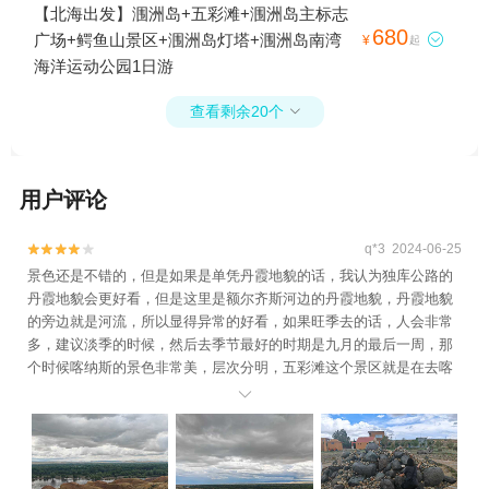
【北海出发】涠洲岛+五彩滩+涠洲岛主标志
680
广场+鳄鱼山景区+涠洲岛灯塔+涠洲岛南湾

¥
起
海洋运动公园1日游
查看剩余20个

用户评论
q*3 2024-06-25


景色还是不错的，但是如果是单凭丹霞地貌的话，我认为独库公路的
丹霞地貌会更好看，但是这里是额尔齐斯河边的丹霞地貌，丹霞地貌
的旁边就是河流，所以显得异常的好看，如果旺季去的话，人会非常
多，建议淡季的时候，然后去季节最好的时期是九月的最后一周，那
个时候喀纳斯的景色非常美，层次分明，五彩滩这个景区就是在去喀
纳斯的路上。这里的老人票会有优惠，学生票也会有优惠，所以大家

看好票价