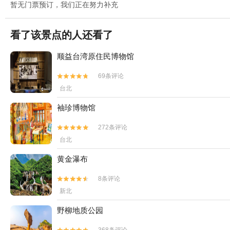
暂无门票预订，我们正在努力补充
看了该景点的人还看了
顺益台湾原住民博物馆
69条评论


台北
袖珍博物馆
272条评论


台北
黄金瀑布
8条评论


新北
野柳地质公园