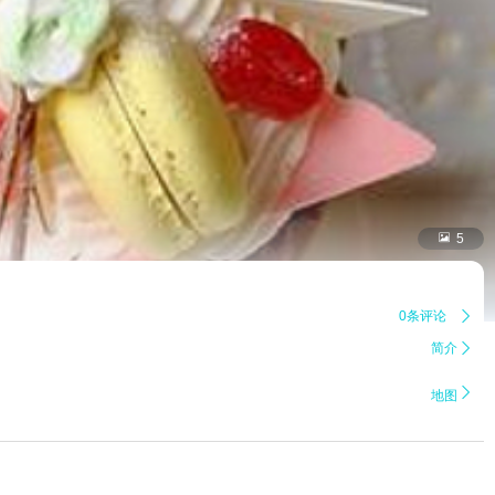

5
0条评论

简介


地图