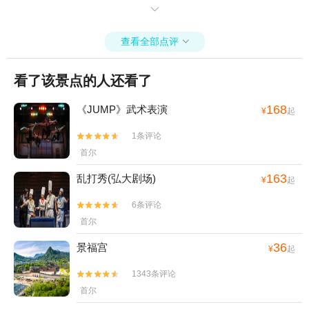
便。

查看全部点评

看了该景点的人还看了
168
《JUMP》武术表演
¥
起
1条评论


首尔
163
乱打秀(弘大剧场)
¥
起
6条评论


首尔
36
景福宫
¥
起
1343条评论


首尔