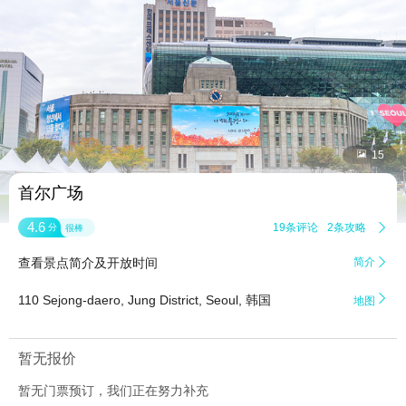


15
首尔广场
4.6
19条评论
2条攻略

分
很棒
查看景点简介及开放时间
简介


110 Sejong-daero, Jung District, Seoul, 韩国
地图
暂无报价
暂无门票预订，我们正在努力补充