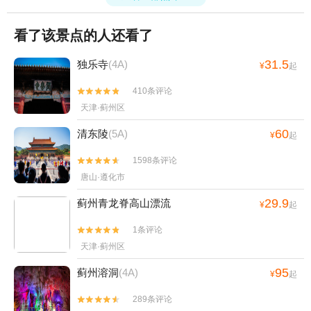
看了该景点的人还看了
31.5
独乐寺
(4A)
¥
起
410条评论


天津·蓟州区
60
清东陵
(5A)
¥
起
1598条评论


唐山·遵化市
29.9
蓟州青龙脊高山漂流
¥
起
1条评论


天津·蓟州区
95
蓟州溶洞
(4A)
¥
起
289条评论

