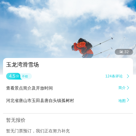


32
玉龙湾滑雪场
4.5
124条评论

分
不错
查看景点简介及开放时间
简介


河北省唐山市玉田县唐自头镇孤树村
地图
暂无报价
暂无门票预订，我们正在努力补充