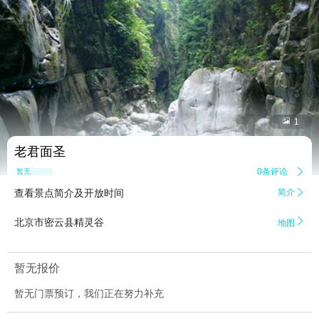


1
老君面圣
0条评论

暂无点评
查看景点简介及开放时间
简介


北京市密云县精灵谷
地图
暂无报价
暂无门票预订，我们正在努力补充