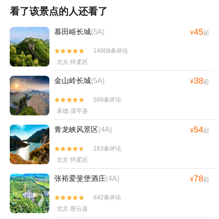
看了该景点的人还看了
45
慕田峪长城
(5A)
¥
起
14808条评论


北京·怀柔区
38
金山岭长城
(5A)
¥
起
589条评论


承德·滦平县
54
青龙峡风景区
(4A)
¥
起
283条评论


北京·怀柔区
78
张裕爱斐堡酒庄
(4A)
¥
起
842条评论


北京·密云县