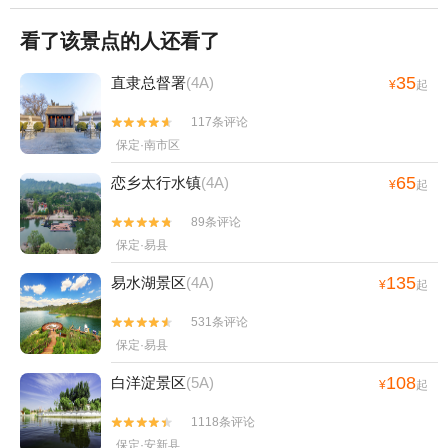
看了该景点的人还看了
35
直隶总督署
(4A)
¥
起
117条评论


保定·南市区
65
恋乡太行水镇
(4A)
¥
起
89条评论


保定·易县
135
易水湖景区
(4A)
¥
起
531条评论


保定·易县
108
白洋淀景区
(5A)
¥
起
1118条评论


保定·安新县