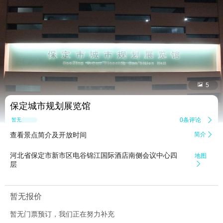


5
保定城市规划展览馆
0条评论

暂无点评
查看景点简介及开放时间
简介

河北省保定市新市区电谷锦江国际酒店南侧会议中心四
地图
层

暂无报价
暂无门票预订，我们正在努力补充