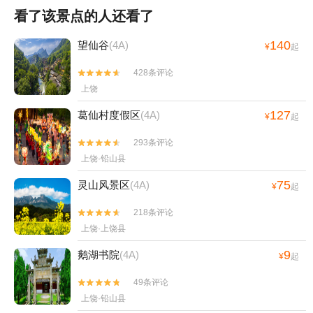
看了该景点的人还看了
140
望仙谷
(4A)
¥
起
428条评论


上饶
127
葛仙村度假区
(4A)
¥
起
293条评论


上饶·铅山县
75
灵山风景区
(4A)
¥
起
218条评论


上饶·上饶县
9
鹅湖书院
(4A)
¥
起
49条评论


上饶·铅山县