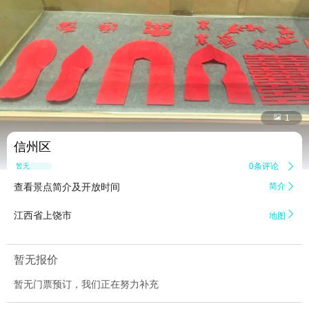


1
信州区
0条评论

暂无点评
查看景点简介及开放时间
简介


江西省上饶市
地图
暂无报价
暂无门票预订，我们正在努力补充