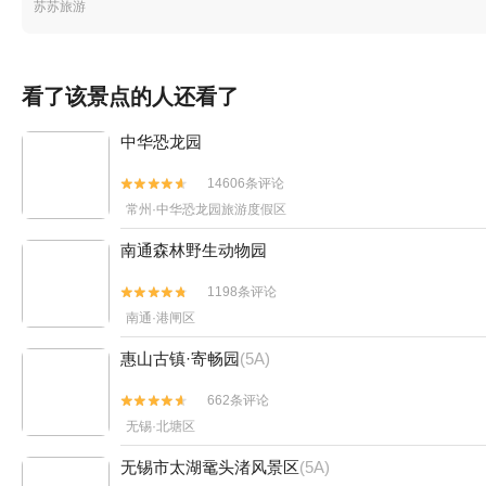
苏苏旅游
看了该景点的人还看了
中华恐龙园
14606条评论


常州·中华恐龙园旅游度假区
南通森林野生动物园
1198条评论


南通·港闸区
惠山古镇·寄畅园
(5A)
662条评论


无锡·北塘区
无锡市太湖鼋头渚风景区
(5A)