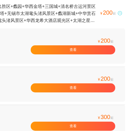
名胜区+蠡园+华西金塔+三国城+清名桥古运河景区
200
峰塔+无锡市太湖鼋头渚风景区+蠡湖新城+中华赏石

¥
起
鼋头渚风景区+华西龙希大酒店观光区+太湖之星摩
荡口古镇+宜兴特色美食-竹海鑫福楼饭店+乐玩陶艺
宜兴竹海青梅竹马农家乐+宜兴合家欢乐园+宜兴竹海
200
+观蠡湖高尔夫+宜兴二十三湾+三国城三江口太湖
¥
起
船中心+中视无锡影视基地+宜兴玉龙潭油纸伞文化节
查看
镇+华西世界探险公园+荡口古镇水乐园+无锡融创文
活步行街区+无锡拈花湾拈花客栈+华西邨博物馆+宜
游度假区+宜兴国家森林公园+沙洲优黄文化园+三国
行俱乐部宜兴基地--已下线+宜兴窑湖小镇+窑湖四季
200
¥
起
查看
300
¥
起
查看