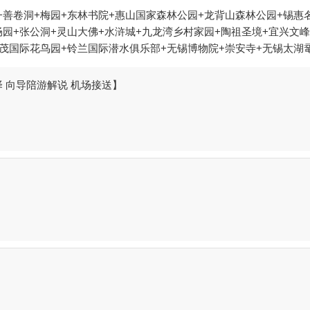
善卷洞+梅园+东林书院+惠山国家森林公园+龙背山森林公园+锡惠
寄畅园+张公洞+灵山大佛+水浒城+九龙湾乡村家园+陶祖圣境+宜兴文
嘉茂国际花鸟园+铃兰国际潜水俱乐部+无锡博物院+崇安寺+无锡太湖
楼外楼农庄+灵山胜境+无锡农博园+惠山古镇景区+无锡影都华莱坞+
CS基地）+崇安寺游乐场+宜兴丹凤楼农家乐+宜兴阳羡湖农家乐+
 向导陪游解说 机场接送】
海洋馆+江阴市体育中心+无锡市体育中心+宜兴市体育中心篮球训练馆
+无锡本地玩乐+无锡演艺剧院-已下线+蠡湖沙雕+宜兴水恩思迪帆
啦城市乐园+无锡旅行跟拍+太湖石窟+苏州花山自然风景区+尚田小
市城区禧汤汗蒸休闲中心+枪王真枪实弹射击馆(江阴店)+崇安寺生
区+中国宜兴陶瓷博物馆--已下线+满庭芳郊野花园+宜兴阳羡生态旅
已下线+江阴博物馆+宜兴竹海滑雪场+尚田生活景区+江南辉煌跳伞飞
祖竹海+宜兴空中玻璃漂流景区1日游