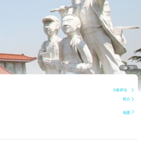

10
0条评论

简介


地图