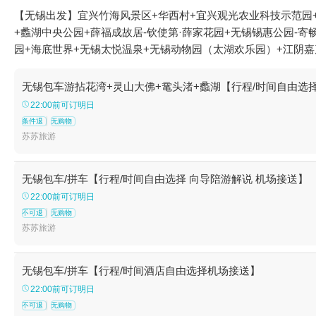
【无锡出发】宜兴竹海风景区+华西村+宜兴观光农业科技示范园+
+蠡湖中央公园+薛福成故居-钦使第·薛家花园+无锡锡惠公园-
园+海底世界+无锡太悦温泉+无锡动物园（太湖欢乐园）+江阴
天轮+中国宜兴陶瓷博物馆+江阴文庙+惠山寺+清名桥+宜兴竹海
江阴店+宜兴竹铭仙境+南禅寺+真人CS拓展联盟（江阴马镇真人
无锡包车游拈花湾+灵山大佛+鼋头渚+蠡湖【行程/时间自由选择
湾农家乐+善卷洞新宝盛酒店+宜兴竹海九九楼农家土菜馆+无锡
22:00前可订明日
水上乐园+宜兴金沙湾生态农庄+禅意小镇·拈花湾+无锡太湖游船
条件退
无购物
+宜兴竹海国际氡泉+华西村机器人世界+九龙湾花星球+宜兴海啦
苏苏旅游
旅城+寓都超级萌宠动物园（江阴万达站）+江阴失恋博物馆+江阴
兴竹林漂流+拈花湾-草鞋山庐+铃兰花海乐园+锡惠园林文物名胜
无锡包车/拼车【行程/时间自由选择 向导陪游解说 机场接送】
水浒景区(中央电视台无锡影视基地)+铃兰花海露营地+清名桥--
22:00前可订明日
水世界+天下第一村冰雪王国(华西冰雪世界)+无锡锡惠公园+陶
不可退
无购物
苏苏旅游
无锡包车/拼车【行程/时间酒店自由选择机场接送】
22:00前可订明日
不可退
无购物