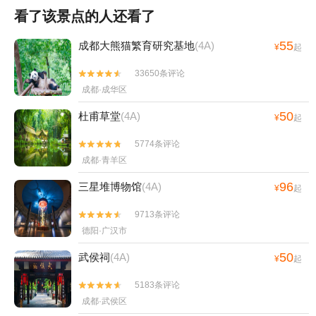
看了该景点的人还看了
55
成都大熊猫繁育研究基地
(4A)
¥
起
33650条评论


成都·成华区
50
杜甫草堂
(4A)
¥
起
5774条评论


成都·青羊区
96
三星堆博物馆
(4A)
¥
起
9713条评论


德阳·广汉市
50
武侯祠
(4A)
¥
起
5183条评论


成都·武侯区