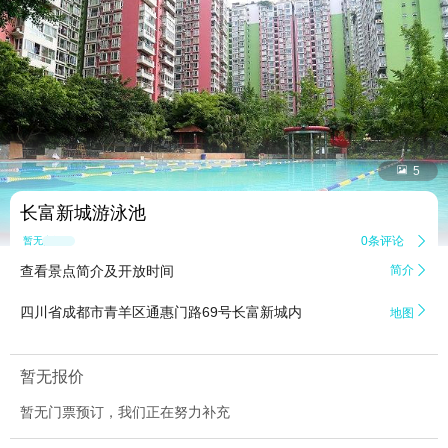


5
长富新城游泳池
0条评论

暂无点评
查看景点简介及开放时间
简介


四川省成都市青羊区通惠门路69号长富新城内
地图
暂无报价
暂无门票预订，我们正在努力补充