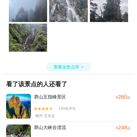
查看全部点评

看了该景点的人还看了
280
莽山五指峰景区
¥
起
149条评论


郴州·宜章县
248
莽山大峡谷漂流
¥
起