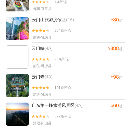
7条评论


郴州·宜章县
80
云门山旅游度假区
(4A)
¥
起
204条评论


韶关·乳源县
388
云门峡
(4A)
¥
起
26条评论


韶关·乳源县
98
云门寺
(4A)
¥
起
101条评论


韶关·乳源县
60
广东第一峰旅游风景区
(4A)
¥
起
527条评论


清远·阳山县