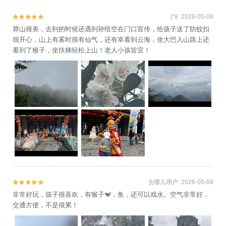
j*8 2026-05-08


莽山很美，去到的时候还遇到孙悟空在门口宣传，给孩子送了防蚊扣
很开心，山上有雾时很有仙气，还有幸看到云海，坐大巴入山路上还
看到了猴子，坐扶梯轻松上山！老人小孩皆宜！
去哪儿用户 2026-05-04


非常好玩，孩子很喜欢，有猴子🐒，鱼，还可以戏水。空气非常好，
交通方便，不是很累！