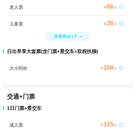
66
老人票

¥
起
26
儿童票

¥
起
查看剩余1个

日出早享大套票(含门票+景交车+双程扶梯)
158
大小同价

¥
起
交通+门票
1日门票+景交车
115
成人票

¥
起