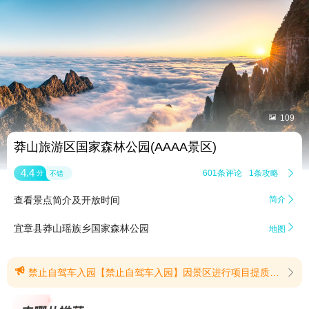


109
莽山旅游区国家森林公园(AAAA景区)
4.4
601条评论
1条攻略

分
不错
查看景点简介及开放时间
简介


宜章县莽山瑶族乡国家森林公园
地图

禁止自驾车入园【禁止自驾车入园】因景区进行项目提质，为规范景区游览秩序，保障游客出行安全，莽山旅游区（国家森林公园）将暂时调整入园交通管理方式。自2025年12月20日起，景区禁止自驾车入园。游客可将车辆停放至景区外指定停车场或入住酒店停车场，换乘景区观光车游览，自驾车入园恢复开放时间将另行公告。请各位游客合理规划行程与游览时间，由此给您带来的不便，我们深表歉意，敬请谅解！(提示有效期2025/12/31至2026/12/31)
