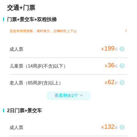
交通+门票
门票+景交车+双程扶梯
适合非自驾游客，省时省力，云梯轻松上下山

199
成人票

¥
起
36
儿童票（14周岁(不含)以下）

¥
起
62
老人票（65周岁(含)以上）

¥
起
查看剩余2个

2日门票+景交车
132
成人票

¥
起