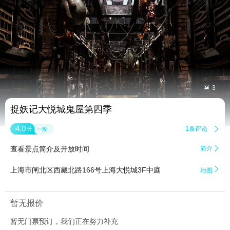


3
捉妖记大悦城鬼屋第四季
4.0
1条评论

分
一般
查看景点简介及开放时间
简介


上海市闸北区西藏北路166号上海大悦城3F中庭
地图
暂无报价
暂无门票预订，我们正在努力补充