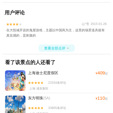
用户评论
山*雪 2015-01-26


在大悦城开设的鬼屋游戏，主题以中国风为主，这里的场景道具挺有
真实感的，蛮刺激的
查看全部点评

看了该景点的人还看了
409
上海迪士尼度假区
¥
起
23334条评论


上海·浦东新区
110
东方明珠
(5A)
¥
起
33905条评论

