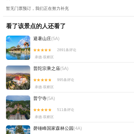
暂无门票预订，我们正在努力补充
看了该景点的人还看了
避暑山庄
(5A)
2891条评论


承德·双桥区
普陀宗乘之庙
(5A)
995条评论


承德·双桥区
普宁寺
(5A)
511条评论


承德·双桥区
磬锤峰国家森林公园
(4A)