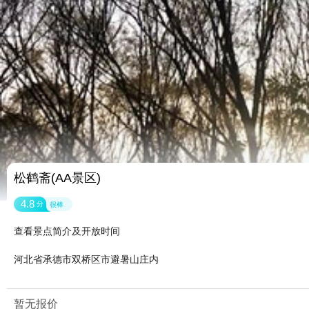
松鹤斋(AA景区)
4.8
分
很棒
查看景点简介及开放时间
河北省承德市双桥区市避暑山庄内
暂无报价