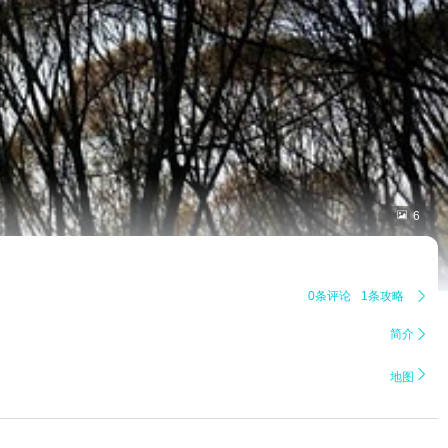

6
0条评论
1条攻略

简介


地图