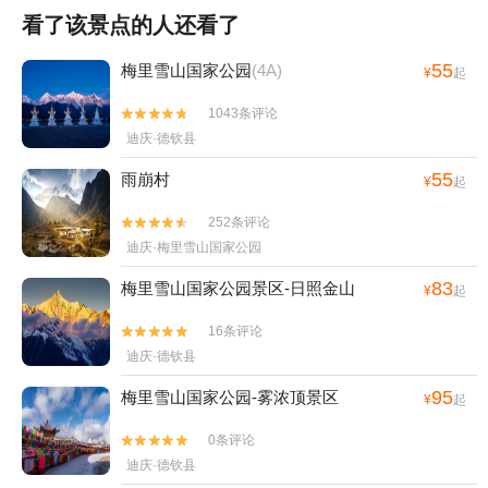
看了该景点的人还看了
55
梅里雪山国家公园
(4A)
¥
起
1043条评论


迪庆·德钦县
55
雨崩村
¥
起
252条评论


迪庆·梅里雪山国家公园
83
梅里雪山国家公园景区-日照金山
¥
起
16条评论


迪庆·德钦县
95
梅里雪山国家公园-雾浓顶景区
¥
起
0条评论


迪庆·德钦县