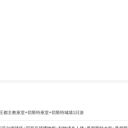
王都主教座堂+切斯特座堂+切斯特城墙1日游