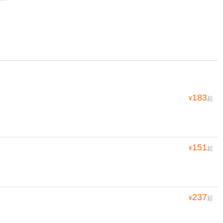
183
¥
起
151
¥
起
237
¥
起