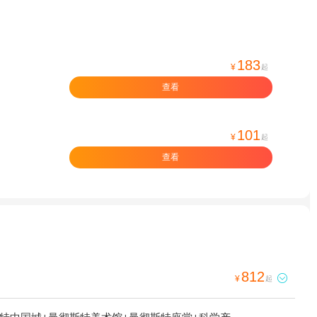
183
¥
起
查看
101
¥
起
查看
812

¥
起