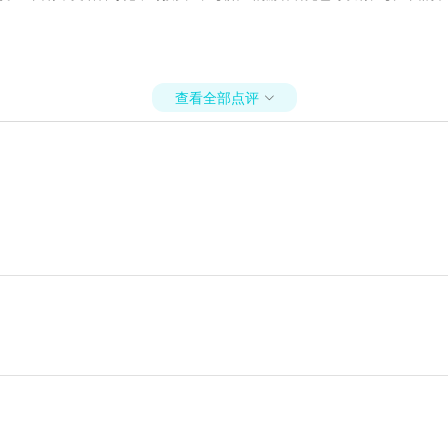
查看全部点评
