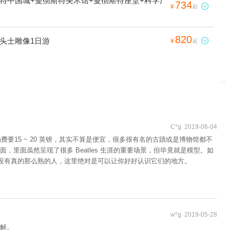
特中国城+曼彻斯特美术馆+曼彻斯特座堂+科学产
734

¥
起
820
头士雕像1日游

¥
起
C*g 2019-06-04
费要15 ~ 20 英镑，其实不算是便宜，很多很有名的古蹟或是博物馆都不
面虽然呈现了很多 Beatles 生涯的重要场景，但毕竟就是模型。如
les 没有真的那么熟的人，这里绝对是可以让你好好认识它们的地方。
w*g 2019-05-28
解。