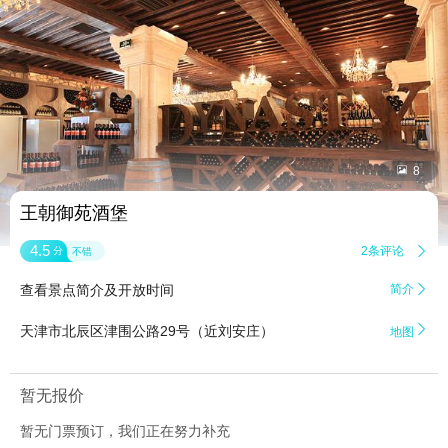


8
王朝御苑酒堡
4.5
2条评论

分
不错
查看景点简介及开放时间
简介


天津市北辰区津围公路29号（近刘安庄）
地图
暂无报价
暂无门票预订，我们正在努力补充