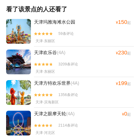
看了该景点的人还看了
150
天津玛雅海滩水公园
¥
起
59条评论


天津·东丽区
230
天津欢乐谷
(4A)
¥
起
3209条评论


天津·东丽区
199
天津方特欢乐世界
(4A)
¥
起
1356条评论


天津·滨海新区
0
天津之眼摩天轮
(4A)
¥
起
2114条评论


天津·河北区