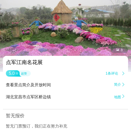


8
点军江南名花展
5.0
1条评论

分
超赞
查看景点简介及开放时间
简介


湖北宜昌市点军区桥边镇
地图
暂无报价
暂无门票预订，我们正在努力补充