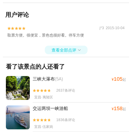
用户评论
j*3 2015-10-04


取票方便。很便宜，景色也很好看。停车方便
查看全部点评

看了该景点的人还看了
105
三峡大瀑布
(5A)
¥
起
2637条评论


宜昌·夷陵区
158
交运两坝一峡游船
¥
起
1836条评论


宜昌·伍家岗