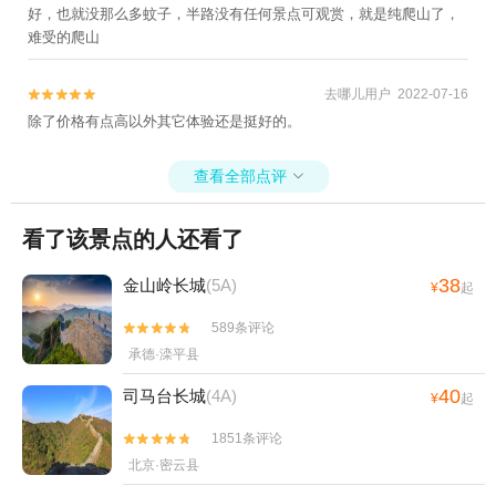
好，也就没那么多蚊子，半路没有任何景点可观赏，就是纯爬山了，
难受的爬山
去哪儿用户 2022-07-16


除了价格有点高以外其它体验还是挺好的。
查看全部点评

看了该景点的人还看了
38
金山岭长城
(5A)
¥
起
589条评论


承德·滦平县
40
司马台长城
(4A)
¥
起
1851条评论


北京·密云县