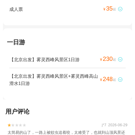
35
成人票

¥
起
一日游
230
【北京出发】雾灵西峰风景区1日游

¥
起
【北京出发】雾灵西峰风景区+雾灵西峰高山
248

¥
起
滑水1日游
用户评论
j*7 2026-06-29


太简易的山了，一路上被蚊虫追着咬，太难受了，也就到山顶风景还