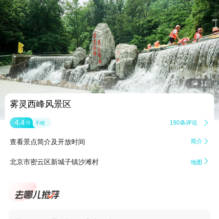


11
雾灵西峰风景区
4.4
190条评论

分
不错
查看景点简介及开放时间
简介


北京市密云区新城子镇沙滩村
地图