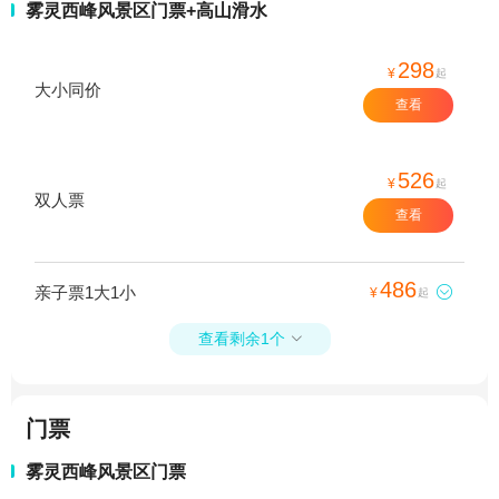
雾灵西峰风景区门票+高山滑水
298
¥
起
大小同价
查看
526
¥
起
双人票
查看
486
亲子票1大1小

¥
起
查看剩余1个

门票
雾灵西峰风景区门票