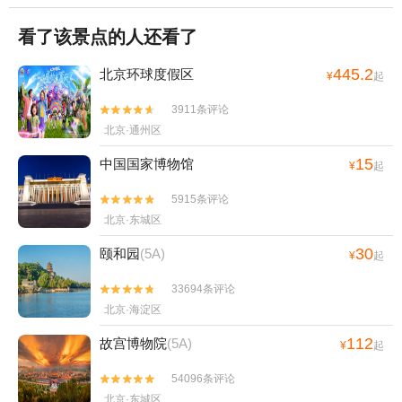
看了该景点的人还看了
445.2
北京环球度假区
¥
起
3911条评论


北京·通州区
15
中国国家博物馆
¥
起
5915条评论


北京·东城区
30
颐和园
(5A)
¥
起
33694条评论


北京·海淀区
112
故宫博物院
(5A)
¥
起
54096条评论


北京·东城区