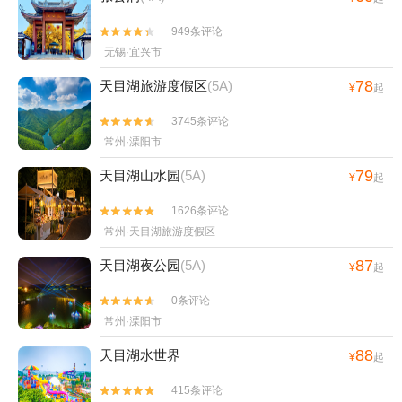
949条评论


无锡·宜兴市
78
天目湖旅游度假区
(5A)
¥
起
3745条评论


常州·溧阳市
79
天目湖山水园
(5A)
¥
起
1626条评论


常州·天目湖旅游度假区
87
天目湖夜公园
(5A)
¥
起
0条评论


常州·溧阳市
88
天目湖水世界
¥
起
415条评论

