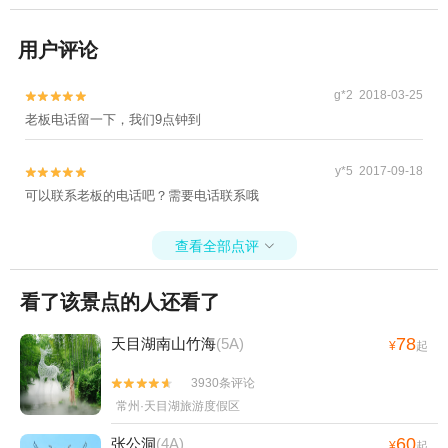
用户评论
g*2 2018-03-25


老板电话留一下，我们9点钟到
y*5 2017-09-18


可以联系老板的电话吧？需要电话联系哦
查看全部点评

看了该景点的人还看了
78
天目湖南山竹海
(5A)
¥
起
3930条评论


常州·天目湖旅游度假区
60
张公洞
(4A)
¥
起