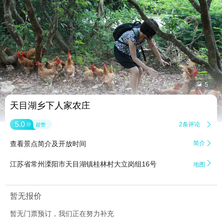


5
天目湖乡下人家农庄
5.0
2条评论

分
超赞
查看景点简介及开放时间
简介


江苏省常州溧阳市天目湖镇桂林村大立岗组16号
地图
暂无报价
暂无门票预订，我们正在努力补充