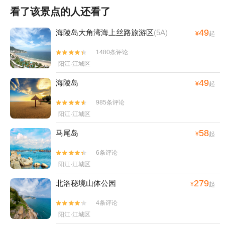
看了该景点的人还看了
49
海陵岛大角湾海上丝路旅游区
(5A)
¥
起
1480条评论


阳江·江城区
49
海陵岛
¥
起
985条评论


阳江·江城区
58
马尾岛
¥
起
6条评论


阳江·江城区
279
北洛秘境山体公园
¥
起
4条评论


阳江·江城区